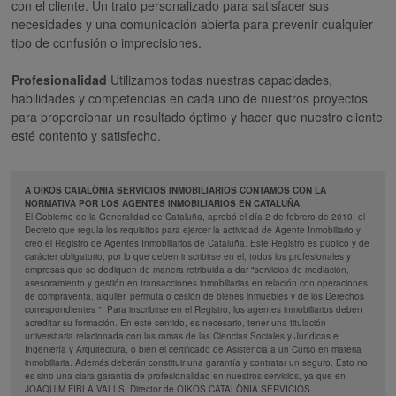
con el cliente. Un trato personalizado para satisfacer sus
necesidades y una comunicación abierta para prevenir cualquier
tipo de confusión o imprecisiones.
Profesionalidad
Utilizamos todas nuestras capacidades,
habilidades y competencias en cada uno de nuestros proyectos
para proporcionar un resultado óptimo y hacer que nuestro cliente
esté contento y satisfecho.
A OIKOS CATALÒNIA SERVICIOS INMOBILIARIOS CONTAMOS CON LA
NORMATIVA POR LOS AGENTES INMOBILIARIOS EN CATALUÑA
El Gobierno de la Generalidad de Cataluña, aprobó el día 2 de febrero de 2010, el
Decreto que regula los requisitos para ejercer la actividad de Agente Inmobiliario y
creó el Registro de Agentes Inmobiliarios de Cataluña. Este Registro es público y de
carácter obligatorio, por lo que deben inscribirse en él, todos los profesionales y
empresas que se dediquen de manera retribuida a dar "servicios de mediación,
asesoramiento y gestión en transacciones inmobiliarias en relación con operaciones
de compraventa, alquiler, permuta o cesión de bienes inmuebles y de los Derechos
correspondientes ". Para inscribirse en el Registro, los agentes inmobiliarios deben
acreditar su formación. En este sentido, es necesario, tener una titulación
universitaria relacionada con las ramas de las Ciencias Sociales y Jurídicas e
Ingeniería y Arquitectura, o bien el certificado de Asistencia a un Curso en materia
inmobiliaria. Además deberán constituir una garantía y contratar un seguro. Esto no
es sino una clara garantía de profesionalidad en nuestros servicios, ya que en
JOAQUIM FIBLA VALLS, Director de OIKOS CATALÒNIA SERVICIOS